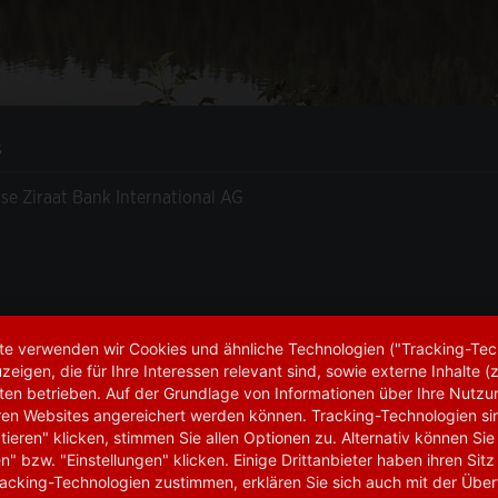
s
se Ziraat Bank International AG
site verwenden wir Cookies und ähnliche Technologien ("Tracking-Te
Privacy Policy
igen, die für Ihre Interessen relevant sind, sowie externe Inhalte (z
uments
ODR
en betrieben. Auf der Grundlage von Informationen über Ihre Nutzu
nderen Websites angereichert werden können. Tracking-Technologien s
Career
tieren" klicken, stimmen Sie allen Optionen zu. Alternativ können Sie
cess
en" bzw. "Einstellungen" klicken. Einige Drittanbieter haben ihren Sitz
acking-Technologien zustimmen, erklären Sie sich auch mit der Über