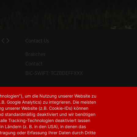
Contact Us
Ziraat Bank joined International Trade Platform MitiGram
Branches
Contact
BIC-SWIFT: TCZBDEFFXXX
chnologien"), um die Nutzung unserer Website zu
.B. Google Analytics) zu integrieren. Die meisten
ng unserer Website (z.B. Cookie-IDs) können
ind standardmäßig deaktiviert und wir benötigen
 alle Tracking-Technologien deaktiviert lassen
 in Ländern (z. B. in den USA), in denen das
tragung oder Erfassung Ihrer Daten durch Dritte