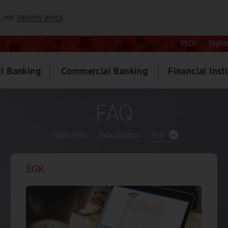
, our
Security policy
.
PSD2
Digita
il Banking
Commercial Banking
Financial Inst
FAQ
Home Page
Retail Banking
FAQ
SGK