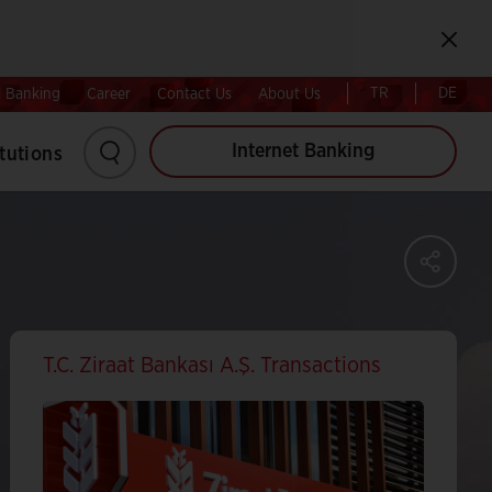
Kapat
Retail
Corporate
TR
DE
l Banking
Career
Contact Us
About Us
Internet Banking
itutions
SH
Share
on
Faceb
Share
T.C. Ziraat Bankası A.Ş. Transactions
on
Twitter