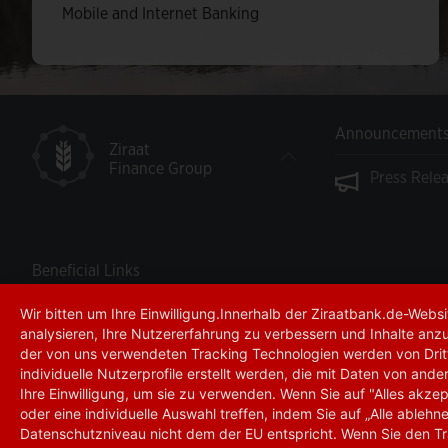
Mobile and Internet Banking
Announcement
Ziraat
Finance Group
ional Trade Platform MitiGram
Press Relea
Beneficial Links
Wir bitten um Ihre Einwilligung.Innerhalb der Ziraatbank.de-Web
Imprint
Security
analysieren, Ihre Nutzererfahrung zu verbessern und Inhalte anzuze
Links
Forms and doc
der von uns verwendeten Tracking Technologien werden von Dritt
individuelle Nutzerprofile erstellt werden, die mit Daten von a
AGB
Branches
Ihre Einwilligung, um sie zu verwenden. Wenn Sie auf "Alles akzep
Accessibility
Withdrawal Pro
oder eine individuelle Auswahl treffen, indem Sie auf „Alle ablehn
Datenschutzniveau nicht dem der EU entspricht. Wenn Sie den Tr