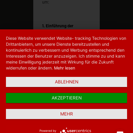
um:
1. Einführung der
Empfängerüberprüfung
Diese Website verwendet Website- tracking Technologien von
bei Überweisungen
Drittanbietern, um unsere Dienste bereitzustellen und
kontinuierlich zu verbessern und Werbung entsprechend den
Ab dem 9. Oktober 2025
Interessen der Benutzer anzuzeigen. Ich stimme zu und kann
prüfen wir bei jeder SEPA-
meine Einwilligung jederzeit mit Wirkung für die Zukunft
Überweisung – ob
widerrufen oder ändern.
Mehr lesen
klassisch oder als
Financial Institutions
Echtzeitüberweisung –
automatisch, ob der
ABLEHNEN
eingegebene
Um den Anforderungen unserer Kunden gerecht zu werden
Empfängername zur IBAN
und eine hohe Kundenzufriedenheit zu gewährleisten, bauen
AKZEPTIEREN
passt. Bereits vor dem
wir unser weltweites Netzwerk für die Zusammenarbeit mit
Absenden Ihrer
Korrespondenzbanken immer weiter aus.
Überweisung erhalten Sie
MEHR
eine Rückmeldung über
Mehr Informationen
die Übereinstimmung der
Empfängerdaten. Diese
Powered by